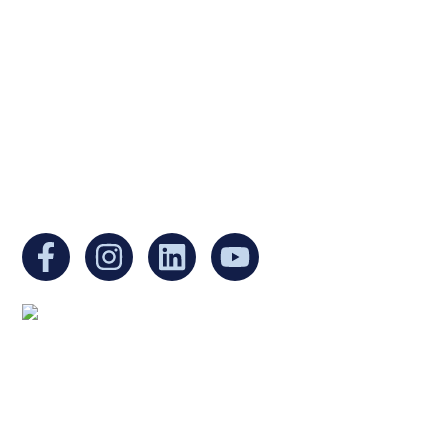
a non-profit, tax-exempt charitable
organization under Section 501(c)(3) of the
Internal Revenue Code and is a registered
Non-Profit Organization in Massachusetts.
EIN:
88-3213530
You can find us at:
Mailing address:
Ukrainian Cultural Center of New England
1 Washington Mall #1382