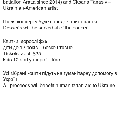
battalion Aratta since 2014) and Oksana Tanasiv –
Ukrainian-American artist
Після концерту буде солодке пригощання
Desserts will be served after the concert
Квитки: дорослі $25
діти до 12 років – безкоштовно
Tickets: adult $25
kids 12 and younger – free
Усі зібрані кошти підуть на гуманітарну допомогу в
Україні
All proceeds will benefit humanitarian aid to Ukraine
Ukrainian Cultural Center of New England is