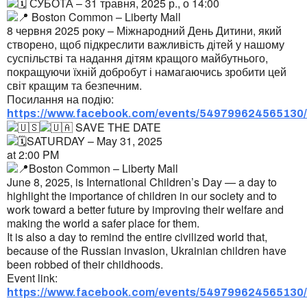
СУБОТА – 31 травня, 2025 р., о 14:00
Boston Common – Liberty Mall
8 червня 2025 року – Міжнародний День Дитини, який
створено, щоб підкреслити важливість дітей у нашому
суспільстві та надання дітям кращого майбутнього,
покращуючи їхній добробут і намагаючись зробити цей
світ кращим та безпечним.
Посилання на подію:
https://www.facebook.com/events/549799624565130/
SAVE THE DATE
SATURDAY – May 31, 2025
at 2:00 PM
Boston Common – Liberty Mall
June 8, 2025, is International Children’s Day — a day to
highlight the importance of children in our society and to
work toward a better future by improving their welfare and
making the world a safer place for them.
It is also a day to remind the entire civilized world that,
because of the Russian invasion, Ukrainian children have
been robbed of their childhoods.
Event link:
https://www.facebook.com/events/549799624565130/