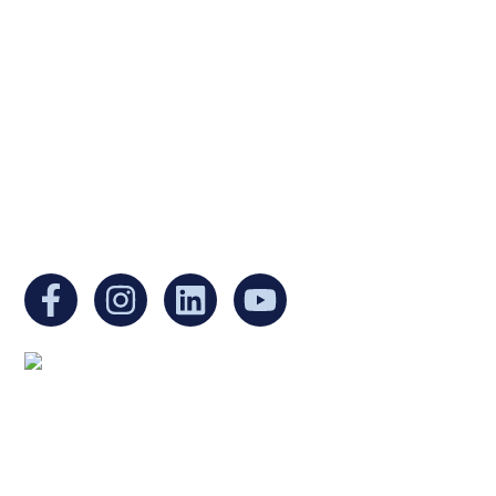
Ukrainian Cultural Center of New England is
a non-profit, tax-exempt charitable
organization under Section 501(c)(3) of the
Internal Revenue Code and is a registered
Non-Profit Organization in Massachusetts.
EIN:
88-3213530
You can find us at:
Mailing address:
Ukrainian Cultural Center of New England
1 Washington Mall #1382