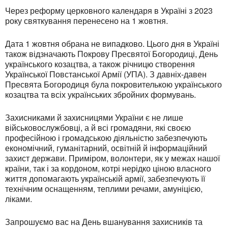
Через реформу церковного календаря в Україні з 2023
року святкування перенесено на 1 жовтня.
Дата 1 жовтня обрана не випадково. Цього дня в Україні
також відзначають Покрову Пресвятої Богородиці, День
українського козацтва, а також річницю створення
Української Повстанської Армії (УПА). З давніх-давен
Пресвята Богородиця була покровителькою українського
козацтва та всіх українських збройних формувань.
Захисниками й захисницями України є не лише
військовослужбовці, а й всі громадяни, які своєю
професійною і громадською діяльністю забезпечують
економічний, гуманітарний, освітній й інформаційний
захист держави. Приміром, волонтери, як у межах нашої
країни, так і за кордоном, котрі нерідко ціною власного
життя допомагають українській армії, забезпечують її
технічним оснащенням, теплими речами, амуніцією,
ліками.
Запрошуємо вас на День вшанування захисників та