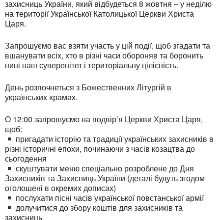
захисниць України, який відбудеться 8 жовтня – у неділю
на території Української Католицької Церкви Христа
Царя.
Запрошуємо вас взяти участь у цій події, щоб згадати та
вшанувати всіх, хто в різні часи обороняв та боронить
нині наш суверенітет і територіальну цілісність.
День розпочнеться з Божественних Літургій в
українських храмах.
О 12:00 запрошуємо на подвір’я Церкви Христа Царя,
щоб:
пригадати історію та традиції українських захисників в
різні історичні епохи, починаючи з часів козацтва до
сьогодення
скуштувати меню спеціально розроблене до Дня
Захисників та Захисниць України (деталі будуть згодом
оголошені в окремих дописах)
послухати пісні часів української повстанської армії
долучитися до збору коштів для захисників та
захисниць