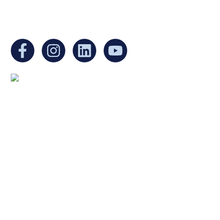
You can find us at:
Mailing address:
Ukrainian Cultural Center of New England
1 Washington Mall #1382
at Government Center
Boston, MA 02108
United States
Copyright © 2025 Ukrainian Cultural Center of New
England. All rights reserved.