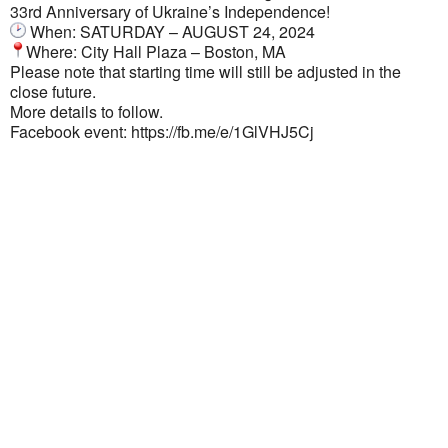
33rd Anniversary of Ukraine’s Independence!
When: SATURDAY – AUGUST 24, 2024
Where: City Hall Plaza – Boston, MA
Please note that starting time will still be adjusted in the
close future.
More details to follow.
Facebook event: https://fb.me/e/1GlVHJ5Cj
Ukrainian Cultural Center of New England is
a non-profit, tax-exempt charitable
organization under Section 501(c)(3) of the
Internal Revenue Code and is a registered
Non-Profit Organization in Massachusetts.
EIN:
88-3213530