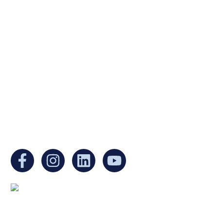
Ukrainian Cultural Center of New England is
a non-profit, tax-exempt charitable
organization under Section 501(c)(3) of the
Internal Revenue Code and is a registered
Non-Profit Organization in Massachusetts.
EIN:
88-3213530
You can find us at:
Mailing address: