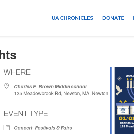
UA CHRONICLES
DONATE
hts
WHERE
Charles E. Brown Middle school
125 Meadowbrook Rd, Newton, MA, Newton
EVENT TYPE
dar
iCalendar
Office 365
Concert
Festivals & Fairs