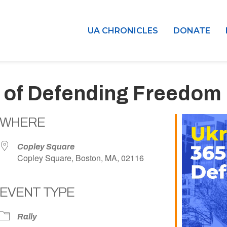
UA CHRONICLES
DONATE
s of Defending Freedom
WHERE
Copley Square
Copley Square, Boston, MA, 02116
EVENT TYPE
dar
iCalendar
Office 365
Rally