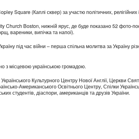
opley Square (Каплі сквер) за участю політичних, релігійних 
y Church Boston, нижній ярус, де буде показано 52 фото-пос
рщ, вареники, випічка та напої).
раїну під час війни – перша спільна молитва за Україну різн
ьно з місцевою українською громадою.
 Українського Культурного Центру Нової Англії, Церкви Свят
раїнсько-Американського Освітнього Центру, Спілки Українсь
ьких студентів, діаспори, американців та друзів України.
an find us at:
Mailing addr