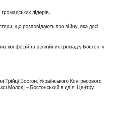
і громадських лідерів.
тери, що розповідають про війну, яка досі
их конфесій та релігійних громад у Бостоні у
ої Трійці Бостон, Українського Конгресового
кої Молоді – Бостонський відділ, Центру
ess: