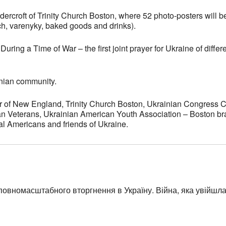
ercroft of Trinity Church Boston, where 52 photo-posters will b
ch, varenyky, baked goods and drinks).
During a Time of War – the first joint prayer for Ukraine of diff
inian community.
nter of New England, Trinity Church Boston, Ukrainian Congress
 Veterans, Ukrainian American Youth Association – Boston bran
al Americans and friends of Ukraine.
повномасштабного вторгнення в Україну. Війна, яка увійшла в