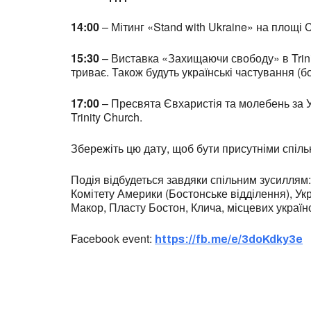
14:00
– Мітинг «Stand with Ukraine» на площі C
15:30
– Виставка «Захищаючи свободу» в Trinit
триває. Також будуть українські частування (бо
17:00
– Пресвята Євхаристія та молебень за Ук
Trinity Church.
Збережіть цю дату, щоб бути присутніми спіл
Подія відбудеться завдяки спільним зусиллям:
Комітету Америки (Бостонське відділення), Ук
Макор, Пласту Бостон, Клича, місцевих українс
Facebook event:
https://fb.me/e/3doKdky3e
You c