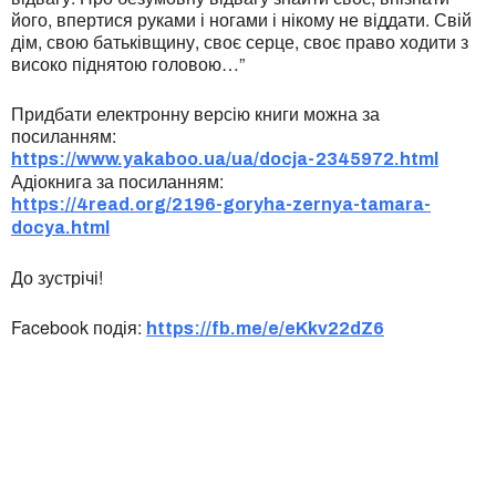
його, впертися руками і ногами і нікому не віддати. Свій
дім, свою батьківщину, своє серце, своє право ходити з
високо піднятою головою…”
Придбати електронну версію книги можна за
посиланням:
https://www.yakaboo.ua/ua/docja-2345972.html
Адіокнига за посиланням:
https://4read.org/2196-goryha-zernya-tamara-
docya.html
До зустрічі!
Facebook подія:
https://fb.me/e/eKkv22dZ6