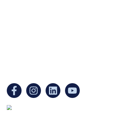
Ukrainian Cultural Center of New England is
a non-profit, tax-exempt charitable
organization under Section 501(c)(3) of the
Internal Revenue Code and is a registered
Non-Profit Organization in Massachusetts.
EIN:
88-3213530
You can find us at:
Mailing address:
Ukrainian Cultural Center of New England