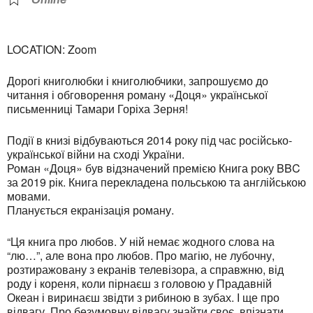
LOCATION: Zoom
Дорогі книголюбки і книголюбчики, запрошуємо до
читання і обговорення роману «Доця» української
письменниці Тамари Горіха Зерня!
Події в книзі відбуваються 2014 року під час російсько-
української війни на сході України.
Роман «Доця» був відзначений премією Книга року BBC
за 2019 рік. Книга перекладена польською та англійською
мовами.
Планується екранізація роману.
“Ця книга про любов. У ній немає жодного слова на
“лю…”, але вона про любов. Про магію, не лубочну,
розтиражовану з екранів телевізора, а справжню, від
роду і кореня, коли пірнаєш з головою у Прадавній
Океан і виринаєш звідти з рибиною в зубах. І ще про
відвагу. Про безумовну відвагу знайти своє, впізнати