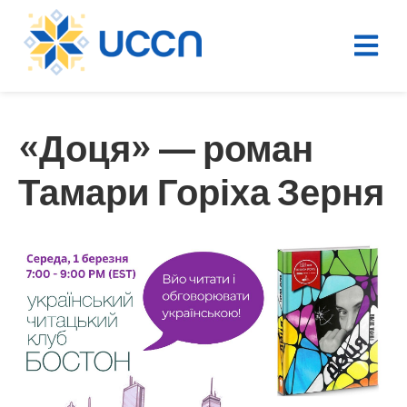
«Доця» — роман
Тамари Горіха Зерня